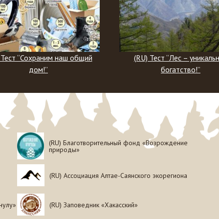
(RU) Тест “Лес – уникальное
(RU) Тест “Что вы 
богатство!”
ирбисе?”
(RU) Благотворительный фонд «Возрождение
природы»
(RU) Ассоциация Алтае-Саянского экорегиона
нулу»
(RU) Заповедник «Хакасский»