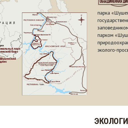
парка «Шушен
государстве
заповеднико
парком «Шуше
природоохран
эколого-прос
ЭКОЛОГИ