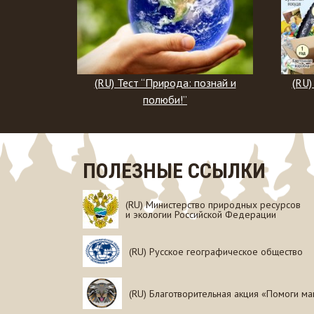
ода: познай и
(RU) Тест “Сохраним наш общий
и!”
дом!”
ПОЛЕЗНЫЕ ССЫЛКИ
(RU) Министерство природных ресурсов
и экологии Российской Федерации
(RU) Русское географическое общество
(RU) Благотворительная акция «Помоги ма