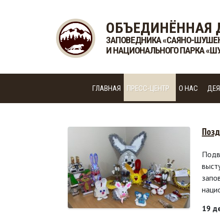
ОБЪЕДИНЁННАЯ 
ЗАПОВЕДНИКА «САЯНО-ШУШЕ
И НАЦИОНАЛЬНОГО ПАРКА «Ш
ГЛАВНАЯ
ПРЕСС-ЦЕНТР
О НАС
ДЕЯ
Позд
Подв
выст
запо
наци
19 д