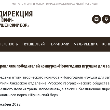
МИНИСТЕРСТВО ПРИРОДНЫХ РЕСУРСОВ И ЭКОЛОГИИ РОССИЙСКОЙ ФЕДЕРАЦИИ
ДИРЕКЦИЯ
НСКИЙ»
УШЕНСКИЙ БОР»
ТЕЛЬНОСТЬ
ПУТЕШЕСТВУЙ
ТЕРРИТОРИИ
МУЛЬТИМЕДИА
КОН
равляем победителей конкурса «Новогодняя игрушка для за
едены итоги творческого конкурса «Новогодняя игрушка для за
упили Хакасское отделение Русского географического обществ
ведного дела «Страна Заповедная», а также Объединённая дир
онального парка «Шушенский бор».
екабря 2022