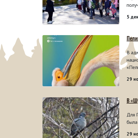
полу
5 де
Пели
В ад
наци
«Пел
29 н
В «Ш
Для 
была
29 н