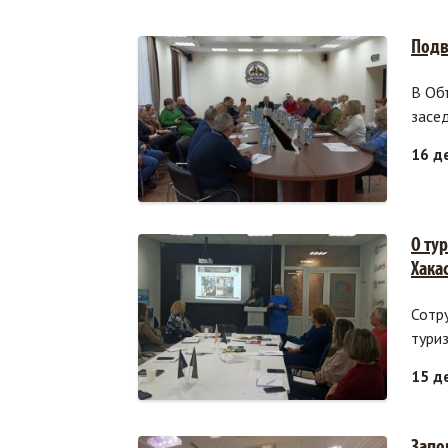
Подв
В Об
засе
16 д
О ту
Хака
Сотр
тури
15 д