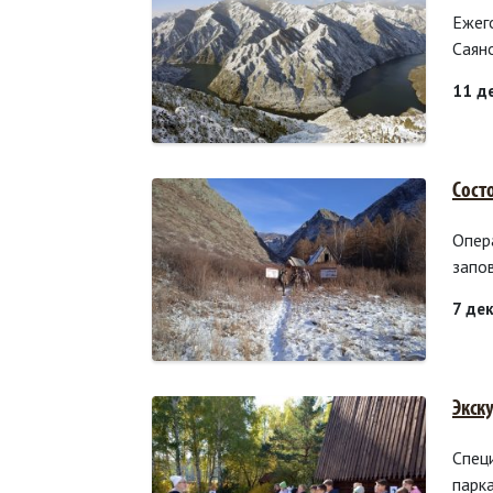
Ежего
Саян
11 д
Сост
Опер
запо
7 де
Экск
Спец
парк