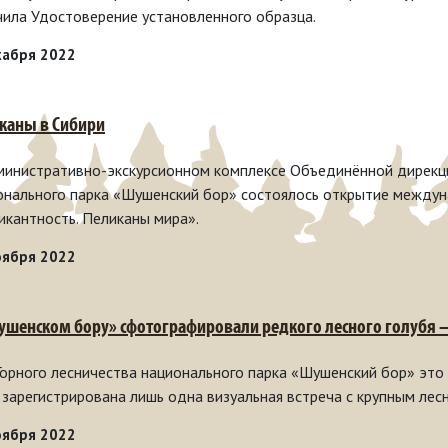
чила Удостоверение установленного образца.
кабря 2022
каны в Сибири
министративно-экскурсионном комплексе Объединённой дирекц
онального парка «Шушенский бор» состоялось открытие между
икантность. Пеликаны мира».
оября 2022
ушенском бору» сфотографировали редкого лесного голубя 
Горного лесничества национального парка «Шушенский бор» это
 зарегистрирована лишь одна визуальная встреча с крупным лес
оября 2022