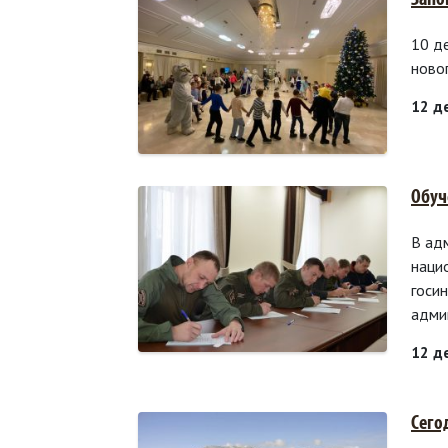
Запо
10 д
ново
12 д
Обуч
В ад
наци
госи
адми
12 д
Сего