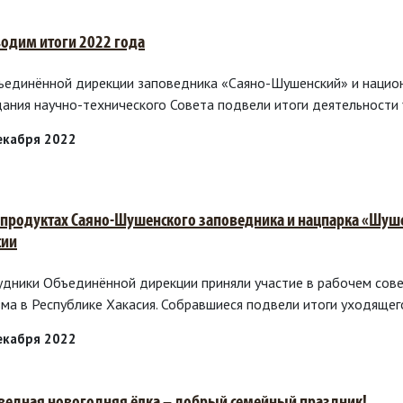
одим итоги 2022 года
ъединённой дирекции заповедника «Саяно-Шушенский» и национ
дания научно-технического Совета подвели итоги деятельности
екабря 2022
рпродуктах Саяно-Шушенского заповедника и нацпарка «Шуше
сии
удники Объединённой дирекции приняли участие в рабочем сов
зма в Республике Хакасия. Собравшиеся подвели итоги уходящего
екабря 2022