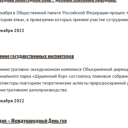
ведная новогодняя ёлка – добрый семейный праздник!
екабря в Общественной палате Российской Федерации прошло т
годняя ёлка», в проведении которых приняли участие сотрудни
екабря 2022
ение государственных инспекторов
министративно-экскурсионном комплексе Объединённой дирекц
онального парка «Шушенский бор» состоялось плановое собрани
нспекторы повторили теоретические аспекты природоохранной д
нистративном делопроизводстве.
екабря 2022
дня – Международный День гор