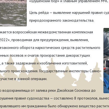
«Шушенский бор» и Главным управлением МЧС 
Цель рейда — выявление нарушений правил су
природоохранного законодательства.
лжается всероссийская межведомственная комплексная
022», проводимая для предупреждения, выявления,
незаконного оборота наркотических средств растительного
онных посевов и очагов произрастания дикорастущих
 а также задержания и изобличения изготовителей,
льного происхождения. Государственные инспекторы Саяно-
частие в данной операции.
о водохранилища от залива реки Джойская Сосновка до
рушения правил судоходства — составлено 8 протоколов, вынес
управлявшего им гражданина было обнаружено вещество растит