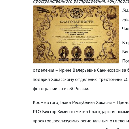
пространственного распределения. Хочу побла
Гла
дея
Чил
В п
Виц
Поп
отделения – Ирине Валерьевне Санниковой за б
подарил Хакасскому отделению трехтомник «Са
фотографии со всей России.
Кроме этого, Глава Республики Хакасия – Пре
РГО Виктор Зимин отметил благодарственным
проектов, реализуемых региональным отделение