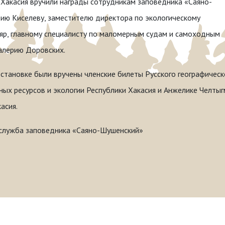
 Хакасия вручили награды сотрудникам заповедника «Саяно-
ию Киселеву, заместителю директора по экологическому
ляр, главному специалисту по маломерным судам и самоходным
алерию Доровских.
становке были вручены членские билеты Русского географичес
ых ресурсов и экологии Республики Хакасия и Анжелике Челты
асия.
-служба заповедника «Саяно-Шушенский»