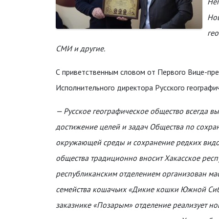
Неп
Нов
ге
СМИ и другие.
С приветственным словом от Первого Вице-пре
Исполнительного директора Русского географи
— Русское географическое общество всегда в
достижение целей и задач Общества по сохра
окружающей среды и сохранение редких видо
общества традиционно вносит Хакасское респ
республиканским отделением организован ма
семейства кошачьих «Дикие кошки Южной Сиби
заказнике «Позарым» отделение реализует но