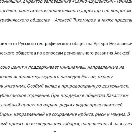
омнящий, директор заповедника «Саяно-Шушенский» Геннадий
осёлов, заместитель исполнительного директора по вопросам
ографического общества –
Алексей Тихомиров, а также предста
зидента Русского географического общества Артура Николаеви
ческого общества по вопросам регионального развития Алексей
ысоко ценит и поддерживает инициативы, направленные на
нению историко-культурного наследия России, охрану
в животных. Особый вклад в природоохранную деятельность
убликанское отделение. При поддержке общества Хакасским
сштабный проект по охране редких видов представителей
ри», направленный на сохранение ирбиса, рыси и манула. В
вый проект по исследованию кабарги, направленный на изучен