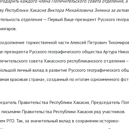
годарить каждого члена Попечительского совета отделения, а 
ву Республики Хакасия Виктора Михайловича Зимина за акти
тельность отделения —
Первый Вице-президент Русского геогр
ингаров.
родолжение торжественной части Алексей Петрович Тихомиров
е-президента Русского географического общества Артура Ник
ечительского совета Хакасского республиканского отделения 
ольшой личный вклад в развитие Русского географического общ
мая красивая страна», созданный по итогам одноименного фот
дседатель Правительства Республики Хакасия, Председатель По
и письмами
Правительства Республики Хакасия ряд участников
м РГО. Так, за значительный вклад в сохранении историко-