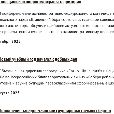
 Совещание по вопросам охраны территории
 В конференц-зале административно-экскурсионного комплекса
онального парка «Шушенский бор» состоялось плановое совеща
рого инспекторы обсудили наиболее актуальные вопросы органи
е провели практическое занятие по административному делопр
нтября 2025
 Новый учебный год начался с добрых дел
 Объединённая дирекция заповедника «Саяно-Шушенский» и нац
тие во Всероссийских благотворительных акциях «Собери ребёнк
отовив и вручив будущим первоклассникам сформированные шк
вгуста 2025
 Пополнение западно-саянской группировки снежных барсов