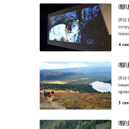
(RU)
(RU)
сотр
пока
4 се
(RU)
(RU)
наци
пров
3 се
(RU)