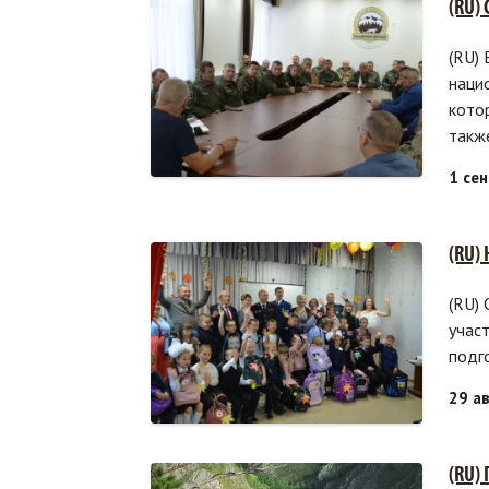
(RU)
(RU)
наци
кото
такж
1 се
(RU)
(RU)
учас
подг
29 а
(RU)