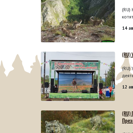
(RU)
котя
14 а
(RU)
(RU)
деят
12 а
(RU)
През