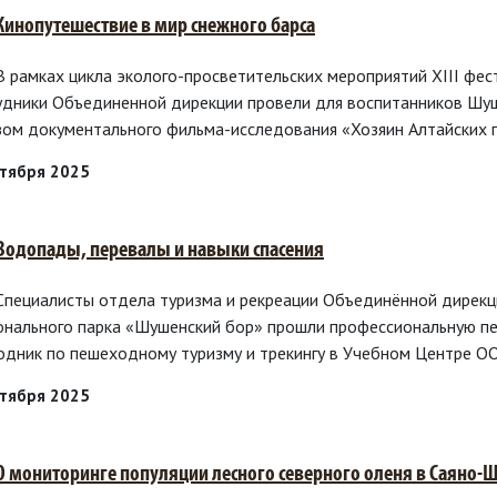
 Кинопутешествие в мир снежного барса
 В рамках цикла эколого-просветительских мероприятий XIII ф
удники Объединенной дирекции провели для воспитанников Шуш
зом документального фильма-исследования «Хозяин Алтайских г
нтября 2025
 Водопады, перевалы и навыки спасения
 Специалисты отдела туризма и рекреации Объединённой дирек
онального парка «Шушенский бор» прошли профессиональную пе
одник по пешеходному туризму и трекингу в Учебном Центре О
нтября 2025
 О мониторинге популяции лесного северного оленя в Саяно