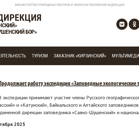
МИНИСТЕРСТВО ПРИРОДНЫХ РЕСУРСОВ И ЭКОЛОГИИ РОССИЙСКОЙ ФЕДЕРАЦИИ
ДИРЕКЦИЯ
НСКИЙ»
УШЕНСКИЙ БОР»
ЕЯТЕЛЬНОСТЬ
ТУРИЗМ
ЗАКАЗНИК «КИРЗИНСКИЙ»
МУЛЬТИМЕД
 Продолжает работу экспедиция «Заповедные экологические т
 В экспедиции принимают участие члены Русского географическо
асский» и «Катунский», Байкальского и Алтайского заповедников
диненной дирекции заповедника «Саяно-Шушенский» и национал
нтября 2025