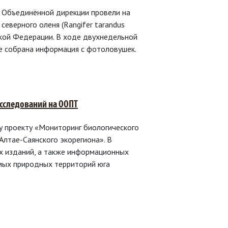
а Объединённой дирекции провели на
еверного оленя (Rangifer tarandus
йской Федерации. В ходе двухнедельной
же собрана информация с фотоловушек.
сследований на ООПТ
му проекту «Мониторинг биологического
лтае-Саянского экорегиона». В
х изданий, а также информационных
емых природных территорий юга