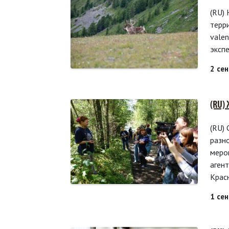
(RU)
терр
vale
эксп
2 се
(RU)
(RU)
разн
меро
аген
Красн
1 се