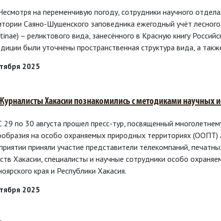
 Несмотря на переменчивую погоду, сотрудники научного отдел
итории Саяно-Шушенского заповедника ежегодный учёт лесного с
ntinae) – реликтового вида, занесённого в Красную книгу Росси
едиции были уточнены пространственная структура вида, а так
нтября 2025
 Журналисты Хакасии познакомились с методиками научных и
 С 29 по 30 августа прошел пресс-тур, посвященный многолетне
ообразия на особо охраняемых природных территориях (ООПТ) А
приятии приняли участие представители телекомпаний, печатны
тств Хакасии, специалисты и научные сотрудники особо охраня
оярского края и Республики Хакасия.
нтября 2025