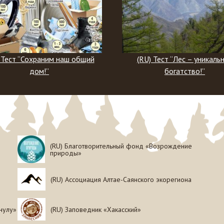
(RU) Тест “Лес – уникальное
(RU) Тест “Что вы зн
богатство!”
ирбисе?”
(RU) Благотворительный фонд «Возрождение
природы»
(RU) Ассоциация Алтае-Саянского экорегиона
нулу»
(RU) Заповедник «Хакасский»