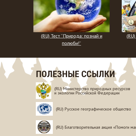
а: познай и
(RU) Тест “Сохраним наш общий
”
дом!”
ПОЛЕЗНЫЕ ССЫЛКИ
(RU) Министерство природных ресурсов
и экологии Российской Федерации
(RU) Русское географическое общество
(RU) Благотворительная акция «Помоги ма