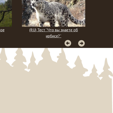
аете об
(RU) Географический тест
(R