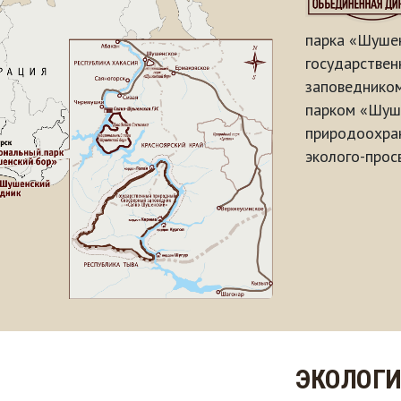
парка «Шушен
государстве
заповеднико
парком «Шуше
природоохран
эколого-прос
ЭКОЛОГИ