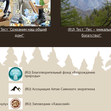
(RU) Тест “Лес – уникальное
(RU) Тест “Что вы
богатство!”
ирбисе?
(RU) Благотворительный фонд «Возрождение
природы»
(RU) Ассоциация Алтае-Саянского экорегиона
нулу»
(RU) Заповедник «Хакасский»