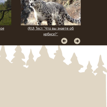
 знаете об
(RU) Географический тест
”