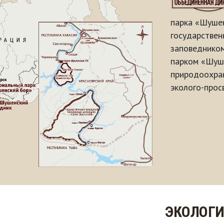
парка «Шушен
государстве
заповеднико
парком «Шуше
природоохран
эколого-прос
ЭКОЛОГИ