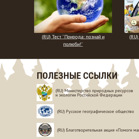
рода: познай и
(RU) Тест “Сохраним наш общий
би!”
дом!”
ПОЛЕЗНЫЕ ССЫЛКИ
(RU) Министерство природных ресурсов
и экологии Российской Федерации
(RU) Русское географическое общество
(RU) Благотворительная акция «Помоги ма