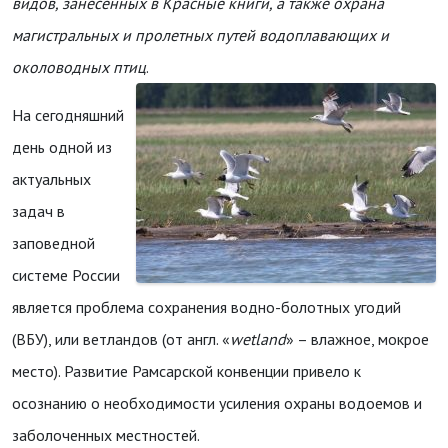
видов, занесенных в Красные книги, а также
охрана
магистральных и пролетных путей водоплавающих и
околоводных птиц
.
На сегодняшний
день одной из
актуальных
задач в
заповедной
системе России
является проблема сохранения водно-болотных угодий
(ВБУ), или ветландов (от англ. «
w
etland
» – влажное, мокрое
место). Развитие Рамсарской конвенции привело к
осознанию о необходимости усиления охраны водоемов и
заболоченных местностей.