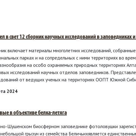
л в свет 12 сборник научных исследований в заповедниках
ник включает материалы многолетних исследований, собранные
ональных парках и на сопредельных с ними территориях во вре
азнообразия на особо охраняемых природных территориях Алтае
овых исследований научных отделов заповедников. Представле
едований от ведущих ученых на территориях ООПТ Южной Сиби
рта 2024
вые в объективе белка-летяга
яно-Шушенском биосферном заповеднике фотоловушки зарегистри
 небольшой грызун из семейства Беличьихявляется единственны