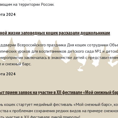
ающим на территории России.
рта 2024
йной жизни заповедных кошек рассказали дошкольникам
еддверии Всероссийского праздника Дня кошек сотрудники Объ
огических уроков для воспитанников детского сада №1 и детск
 мероприятия заключалась в знакомстве детей с представителям
л и снежный барс.
рта 2024
ыт прием заявок на участие в XII фестивале «Мой снежный ба
нь кошек стартует медийный фестиваль «Мой снежный барс», ко
ства к проблемам сохранения редких видов на примере снежно
ять участие в XII фестивале дикой природы!