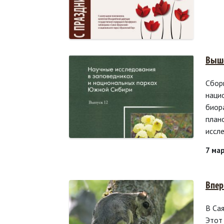
Выше
Сбор
наци
биор
план
иссл
7 ма
Впер
В Са
Этот