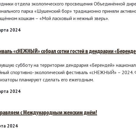
удники отдела экологического просвещения Объединённой дир
онального парка «Шушенский бор» традиционно приняли активно
ящённом кошкам – «Мой ласковый и нежный зверь».
арта 2024
иваль «сНЕЖНЫЙ» собрал сотни гостей в дендрарии «Беренде
нувшую субботу на территории дендрария «Берендей» национал
йный спортивно-экологический фестиваль «сНЕЖНЫЙ» – 2024. 
низаторы планируют сделать его ежегодным.
арта 2024
равляем с Международным женским днём!
рта 2024