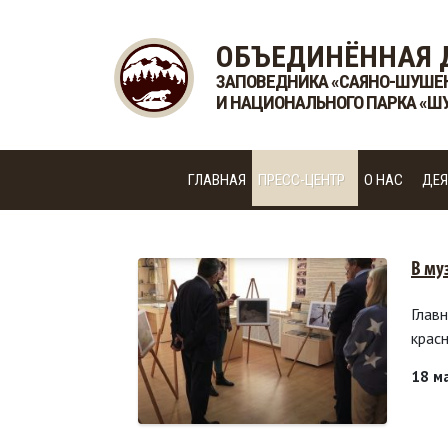
ОБЪЕДИНЁННАЯ 
ЗАПОВЕДНИКА «САЯНО-ШУШЕ
И НАЦИОНАЛЬНОГО ПАРКА «Ш
ГЛАВНАЯ
ПРЕСС-ЦЕНТР
О НАС
ДЕЯ
В му
Глав
крас
18 м