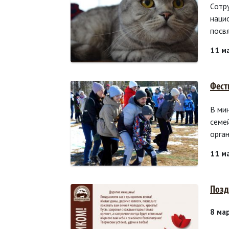
Сотр
наци
посв
11 м
Фест
В ми
семе
орга
11 м
Позд
8 ма