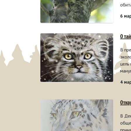
обит
6 ма
О та
В пр
экол
цель
ману
4 ма
Откр
В Де
обще
прин