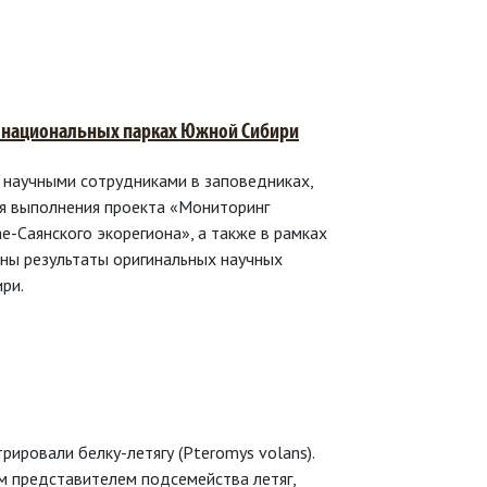
 и национальных парках Южной Сибири
 научными сотрудниками в заповедниках,
мя выполнения проекта «Мониторинг
-Саянского экорегиона», а также в рамках
ны результаты оригинальных научных
ри.
ровали белку-летягу (Pteromys volans).
м представителем подсемейства летяг,