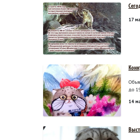
Сего
17 м
Конк
Объя
до 1
14 м
Выст