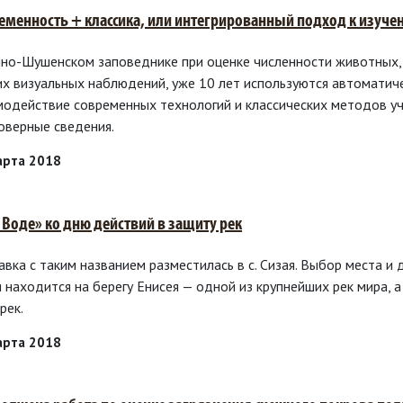
еменность + классика, или интегрированный подход к изуч
яно-Шушенском заповеднике при оценке численности животных, 
их визуальных наблюдений, уже 10 лет используются автоматич
модействие современных технологий и классических методов уч
оверные сведения.
арта 2018
 Воде» ко дню действий в защиту рек
вка с таким названием разместилась в с. Сизая. Выбор места и 
я находится на берегу Енисея — одной из крупнейших рек мира,
рек.
арта 2018