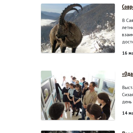
Совр
В Са
летн
взаи
дост
16 м
«Ода
Выста
Сиза
день 
14 м