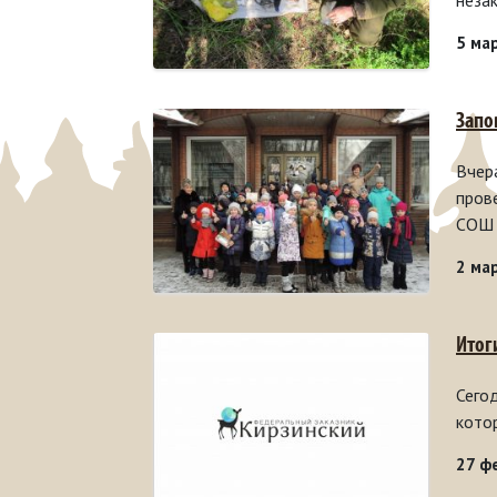
неза
5 ма
Запо
Вчер
пров
СОШ 
2 ма
Итог
Сего
кото
27 ф