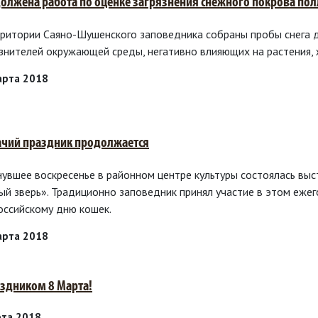
олжена работа по оценке загрязнения снежного покрова по
рритории Саяно-Шушенского заповедника собраны пробы снега 
язнителей окружающей среды, негативно влияющих на растения, 
арта 2018
чий праздник продолжается
нувшее воскресенье в районном центре культуры состоялась вы
ый зверь». Традиционно заповедник принял участие в этом еже
оссийскому дню кошек.
арта 2018
аздником 8 Марта!
рта 2018