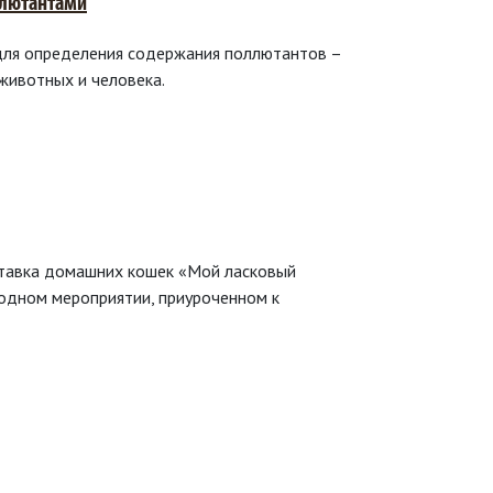
ллютантами
для определения содержания поллютантов –
животных и человека.
ставка домашних кошек «Мой ласковый
годном мероприятии, приуроченном к