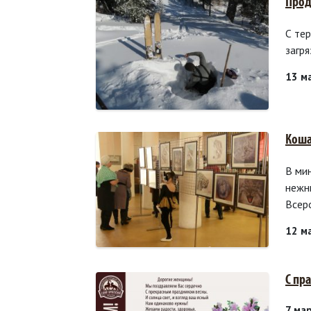
Прод
С те
загр
13 м
Коша
В ми
нежн
Всер
12 м
С пр
7 ма