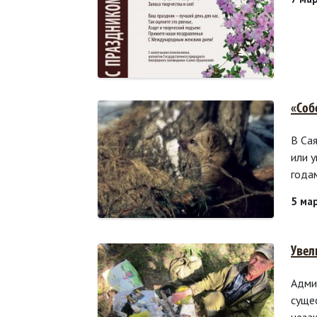
«Соб
В Са
или 
года
5 ма
Увел
Адми
суще