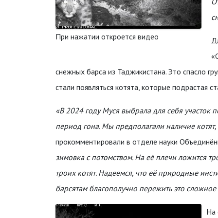
О
с
При нажатии откроется видео
Д
«
снежных барса из Таджикистана. Это спасло гр
стали появляться котята, которые подрастая с
«В 2024 году Муся выбрала для себя участок п
период гона. Мы предполагали наличие котят,
прокомментировали в отделе науки Объединён
зимовка с потомством. На её плечи ложится т
троих котят. Надеемся, что её природные ин
барсятам благополучно пережить это сложное 
На 