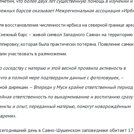
тметим, что более двух лет существенную помощь в изучении 
нежных барсов оказывает Межрегиональная ассоциация «Ирби
ля восстановления численности ирбиса на северной границе ар
Снежный барс – живой символ Западного Саяна» на территорию
уппировку, которая была практически потеряна. Появление самк
тали участвовать в размножении.
о соседству с матерью и этой весной проявила активность в
 что в полной мере подтвердили данные с фотоловушек,
–
ной дирекции. –
Впереди у Муси крайне ответственный период
ройная ответственность по выкармливанию и воспитанию сразу
стинкты и опыт, переданный матерью, помогут новорождённым
время».
сегодняшний день в Саяно-Шушенском заповеднике обитает 17 