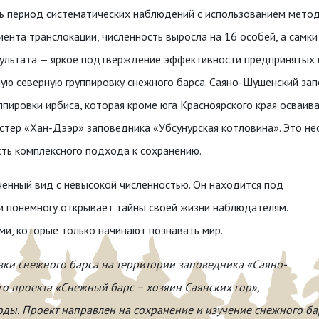
ь период систематических наблюдений с использованием метод
ента транслокации, численность выросла на 16 особей, а самки
ультата — яркое подтверждение эффективности предпринятых м
ую северную группировку снежного барса. Саяно-Шушенский за
ппировки ирбиса, которая кроме юга Красноярского края осваив
стер «Хан-Дээр» заповедника «Убсунурская котловина». Это 
ть комплексного подхода к сохранению.
ченный вид с невысокой численностью. Он находится под
 и понемногу открывает тайны своей жизни наблюдателям.
и, которые только начинают познавать мир.
вки снежного барса на территории заповедника «Саяно-
о проекта «Снежный барс – хозяин Саянских гор»,
оды.
Проект направлен на сохранение и изучение снежного ба