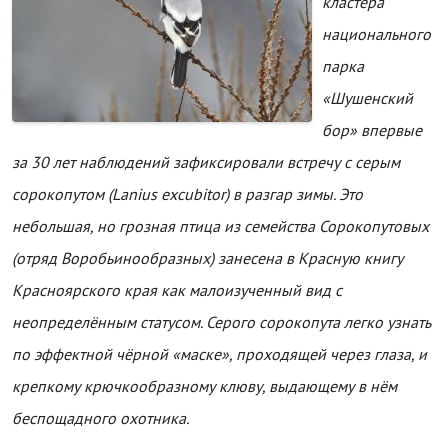
кластера
национального
парка
«Шушенский
бор» впервые
за 30 лет наблюдений зафиксировали встречу с серым
сорокопутом (Lanius excubitor) в разгар зимы. Это
небольшая, но грозная птица из семейства Сорокопутовых
(отряд Воробьинообразных) занесена в Красную книгу
Красноярского края как малоизученный вид с
неопределённым статусом. Серого сорокопута легко узнать
по эффектной чёрной «маске», проходящей через глаза, и
крепкому крючкообразному клюву, выдающему в нём
беспощадного охотника.