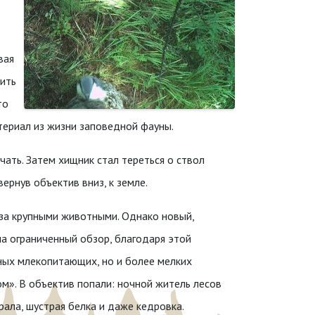
вая
ить
то
териал из жизни заповедной фауны.
чать. Затем хищник стал тереться о ствол
ернув объектив вниз, к земле.
за крупными животными. Однако новый,
а ограниченный обзор, благодаря этой
ных млекопитающих, но и более мелких
м». В объектив попали: ночной житель лесов
рала, шустрая белка и даже кедровка.