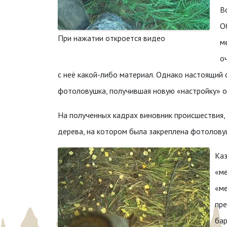
В
О
При нажатии откроется видео
м
о
с неё какой-либо материал. Однако настоящий 
фотоловушка, получившая новую «настройку» о
На полученных кадрах виновник происшествия, 
дерева, на котором была закреплена фотоловуш
Каз
«ме
«ме
пре
бар