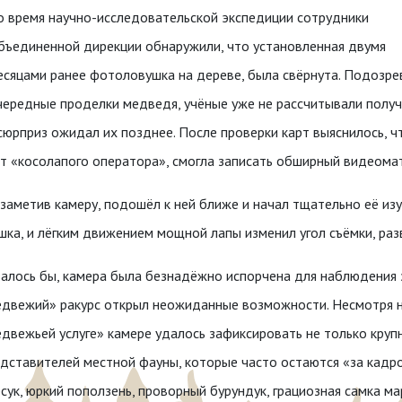
о время научно-исследовательской экспедиции сотрудники
бъединенной дирекции обнаружили, что установленная двумя
есяцами ранее фотоловушка на дереве, была свёрнута. Подозре
чередные проделки медведя, учёные уже не рассчитывали получ
сюрприз ожидал их позднее. После проверки карт выяснилось, ч
т «косолапого оператора», смогла записать обширный видеома
заметив камеру, подошёл к ней ближе и начал тщательно её изу
ка, и лёгким движением мощной лапы изменил угол съёмки, разв
алось бы, камера была безнадёжно испорчена для наблюдения 
двежий» ракурс открыл неожиданные возможности. Несмотря н
двежьей услуге» камере удалось зафиксировать не только круп
дставителей местной фауны, которые часто остаются «за кадро
сук, юркий поползень, проворный бурундук, грациозная самка ма