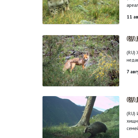
ареа
11 а
(RU)
(RU)
неда
7 ав
(RU)
(RU)
хищн
семе