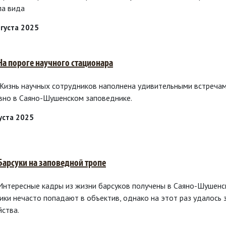
ла вида
вгуста 2025
 На пороге научного стационара
 Жизнь научных сотрудников наполнена удивительными встречами
вно в Саяно-Шушенском заповеднике.
густа 2025
 Барсуки на заповедной тропе
 Интересные кадры из жизни барсуков получены в Саяно-Шушенс
ики нечасто попадают в объектив, однако на этот раз удалось
йства.