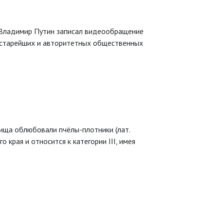
 Владимир Путин записал видеообращение
з старейших и авторитетных общественных
ища облюбовали пчёлы-плотники (лат.
о края и относится к категории III, имея