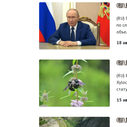
(RU)
(RU)
по с
объе
18 а
(RU)
(RU)
Xyloc
стат
15 а
(RU)