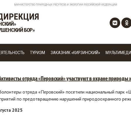
МИНИСТЕРСТВО ПРИРОДНЫХ РЕСУРСОВ И ЭКОЛОГИИ РОССИЙСКОЙ ФЕДЕРАЦИИ
ДИРЕКЦИЯ
НСКИЙ»
УШЕНСКИЙ БОР»
ЕЯТЕЛЬНОСТЬ
ТУРИЗМ
ЗАКАЗНИК «КИРЗИНСКИЙ»
МУЛЬТИМЕД
 Активисты отряда «Перовский» участвуют в охране природы 
 Волонтеры отряда «Перовский» посетили национальный парк «
приятий по предотвращению нарушений природоохранного реж
вгуста 2025