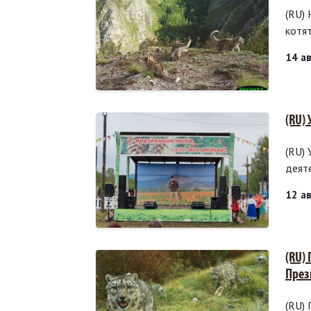
(RU)
котя
14 а
(RU)
(RU)
деят
12 а
(RU)
През
(RU) 