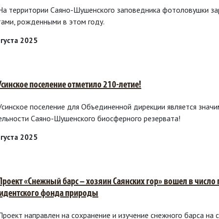
 На территории Саяно-Шушенского заповедника фотоловушки зар
тами, рожденными в этом году.
вгуста 2025
 Усинское поселение отметило 210-летие!
 Усинское поселение для Объединенной дирекции является знач
ельности Саяно-Шушенского биосферного резервата!
вгуста 2025
 Проект «Снежный барс – хозяин Саянских гор» вошел в число
идентского фонда природы
Проект направлен на сохранение и изучение снежного барса на 