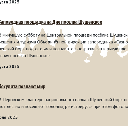
густа 2025
 Заповедная площадка на Дне поселка Шушенское
 В минувшую субботу на Центральной площади посёлка Шушенск
вещения и туризма Объединённой дирекции заповедника «Саяно
енский бор» подготовили познавательно-развлекательную площ
ения посёлка Шушенское.
густа 2025
 Косулята познают мир
 В Перовском кластере национального парка «Шушенский бор» по
ают лес, но и посещают солонцы, регистрируясь при этом фотол
юля 2025