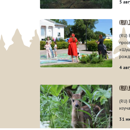
5 ав
(RU)
(RU)
прос
«Шуш
рожд
4 ав
(RU)
(RU)
изуч
31 и