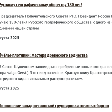
 Русскому географическому обществу 180 лет!
 Председатель Попечительского Совета РГО, Президент России
лучаю 180-летия Русского географического общества, одного и
динений нашей страны.
вгуста 2025
 Пчёлы-плотники: мастера древесного зодчества
 В Саяно-Шушенском заповеднике прибрежные зоны водохранил
opa valga Gerst.). Этот вид занесён в Красную книгу Красноярског
ус редкого вида с локальным распространением.
вгуста 2025
 Пополнение западно-саянской группировки снежных барсов