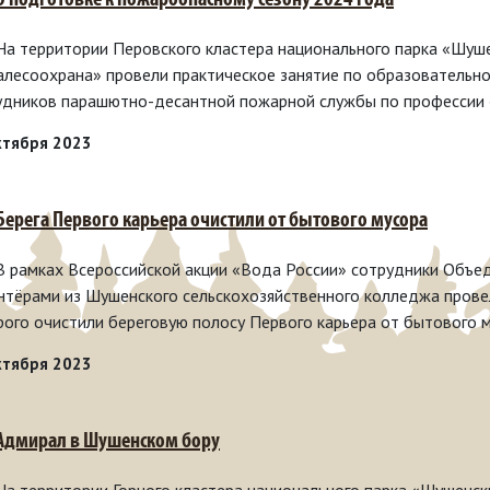
 О подготовке к пожароопасному сезону 2024 года
 На территории Перовского кластера национального парка «Шу
алесоохрана» провели практическое занятие по образовательн
удников парашютно-десантной пожарной службы по профессии 
ктября 2023
 Берега Первого карьера очистили от бытового мусора
 В рамках Всероссийской акции «Вода России» сотрудники Объе
нтёрами из Шушенского сельскохозяйственного колледжа провел
рого очистили береговую полосу Первого карьера от бытового м
ктября 2023
 Адмирал в Шушенском бору