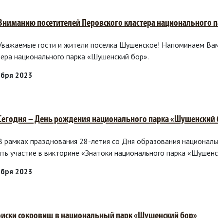
 Вниманию посетителей Перовского кластера национального 
 Уважаемые гости и жители поселка Шушенское! Напоминаем Ва
тера национального парка «Шушенский бор».
ября 2023
 Сегодня – День рождения национального парка «Шушенский 
 В рамках празднования 28-летия со Дня образования национал
ять участие в викторине «Знатоки национального парка «Шушенс
ября 2023
оиски сокровищ в национальный парк «Шушенский бор»