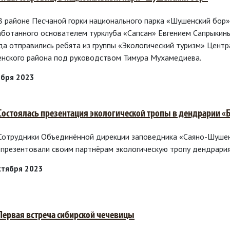
 В районе Песчаной горки национального парка «Шушенский бор»
аботанного основателем турклуба «Сапсан» Евгением Сапрыкин
да отправились ребята из группы «Экологический туризм» Цент
нского района под руководством Тимура Мухамедиева.
ября 2023
 Состоялась презентация экологической тропы в дендрарии «
 Сотрудники Объединённой дирекции заповедника «Саяно-Шушен
 презентовали своим партнёрам экологическую тропу дендрария
ктября 2023
 Первая встреча сибирской чечевицы