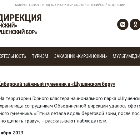
МИНИСТЕРСТВО ПРИРОДНЫХ РЕСУРСОВ И ЭКОЛОГИИ РОССИЙСКОЙ ФЕДЕРАЦИИ
ДИРЕКЦИЯ
НСКИЙ»
УШЕНСКИЙ БОР»
ЕЯТЕЛЬНОСТЬ
ТУРИЗМ
ЗАКАЗНИК «КИРЗИНСКИЙ»
МУЛЬТИМЕД
 Сибирский таёжный гуменник в «Шушенском бору»
 На территории Горного кластера национального парка «Шушенск
хранилища сотрудникам Объединённой дирекции удалось сфото
ного гуменника. «Птица летала вдоль береговой зоны, после пос
вно щипать траву», – рассказывают наблюдатели.
оября 2023