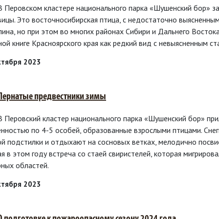
 В Перовском кластере национального парка «Шушенский бор» за
вицы. Это восточносибирская птица, с недостаточно выясненным
лина, но при этом во многих районах Сибири и Дальнего Востока
ной книге Красноярского края как редкий вид с невыясненным ст
ктября 2023
 Пернатые предвестники зимы
 В Перовский кластер национального парка «Шушенский бор» при
енностью по 4-5 особей, образованные взрослыми птицами. Сне
ой подстилки и отдыхают на сосновых ветках, мелодично посвис
ая в этом году встреча со стаей свиристелей, которая мигриро
рных областей.
ктября 2023