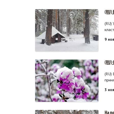
(RU)
(RU)
клас
9 но
(RU)
(RU)
прин
3 но
На п