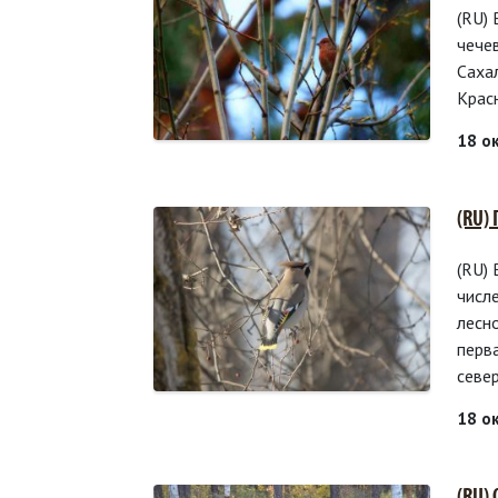
(RU)
чече
Саха
Крас
18 о
(RU)
(RU)
числ
лесн
перв
севе
18 о