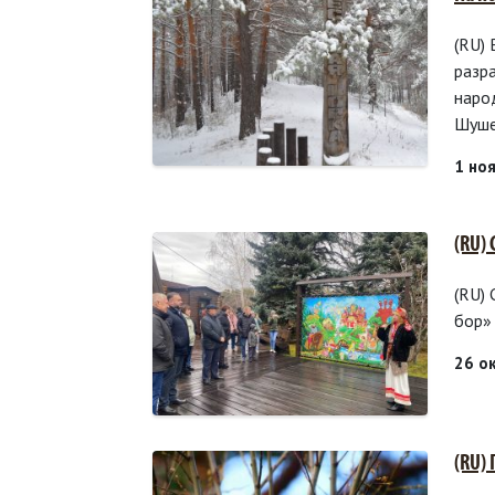
(RU)
разр
наро
Шуше
1 но
(RU)
(RU)
бор»
26 о
(RU)