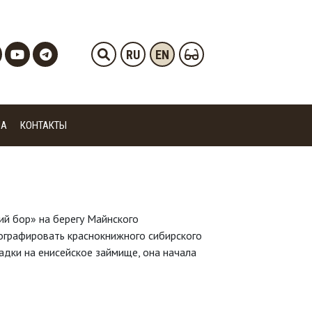
RU
EN
ИА
КОНТАКТЫ
ий бор» на берегу Майнского
графировать краснокнижного сибирского
адки на енисейское займище, она начала