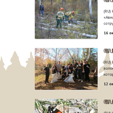
(RU)
(RU)
«Ави
сотр
16 о
(RU)
(RU)
воло
кото
12 о
(RU)