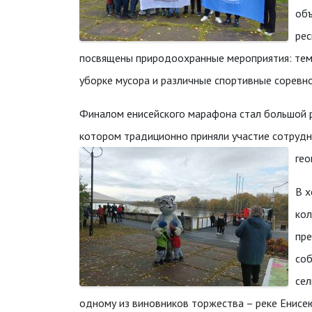
объ
рес
посвящены природоохранные мероприятия: тема
уборке мусора и различные спортивные соревно
Финалом енисейского марафона стал большой р
котором традиционно приняли участие сотрудн
гео
В х
кол
пре
соб
сел
одному из виновников торжества – реке Енисе