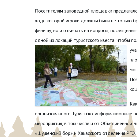
Посетителям заповедной площадки предлагало
ходе которой игроки должны были не только бр
финишу, но и отвечать на вопросы, посвященны
одной из локаций туристского квеста, чтобы п
уча
пло
мог
Поз
кош
Как
организованного Туристско-информационным це
мероприятия, в том числе и от Объединенной 
«Шушенский бор» и Хакасского отделения РГО.