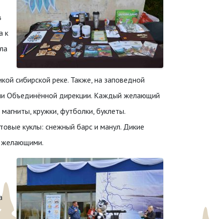
в
а к
ла
икой сибирской реке.
Также, на заповедной
ами Объединённой дирекции. Каждый желающий
магниты, кружки, футболки, буклеты.
овые куклы: снежный барс и манул. Дикие
и желающими.
а