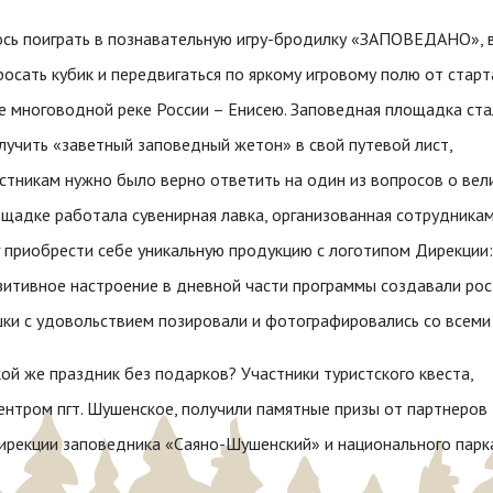
сь поиграть в познавательную игру-бродилку «ЗАПОВЕДАНО», 
осать кубик и передвигаться по яркому игровому полю от старт
е многоводной реке России – Енисею. Заповедная площадка ста
олучить «заветный заповедный жетон» в свой путевой лист,
стникам нужно было верно ответить на один из вопросов о вел
щадке работала сувенирная лавка, организованная сотрудник
 приобрести себе уникальную продукцию с логотипом Дирекции: 
итивное настроение в дневной части программы создавали рост
ки с удовольствием позировали и фотографировались со всем
ой же праздник без подарков? Участники туристского квеста,
нтром пгт. Шушенское, получили памятные призы от партнеров
дирекции заповедника «Саяно-Шушенский» и национального парк