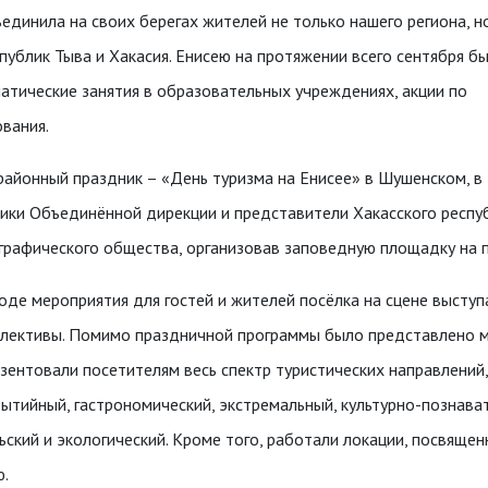
единила на своих берегах жителей не только нашего региона, н
публик Тыва и Хакасия. Енисею на протяжении всего сентября б
тические занятия в образовательных учреждениях, акции по
вания.
айонный праздник – «День туризма на Енисее» в Шушенском, в
ики Объединённой дирекции и представители Хакасского респу
графического общества, организовав заповедную площадку на 
оде мероприятия для гостей и жителей посёлка на сцене высту
лективы. Помимо праздничной программы было представлено м
зентовали посетителям весь спектр туристических направлений,
ытийный, гастрономический, экстремальный, культурно-познава
ьский и экологический.
Кроме того, работали локации, посвяще
ю.