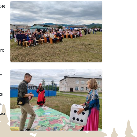
кие
го
ым
ки
».
ным