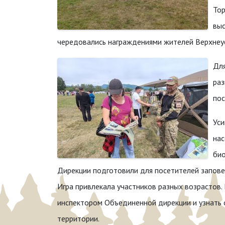
Тор
выс
чередовались награждениями жителей Верхнеуси
Для
раз
пос
Уси
нас
био
Дирекции подготовили для посетителей запов
Игра привлекала участников разных возрастов.
инспектором Объединенной дирекции и узнать 
территории.