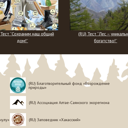
(RU) Тест “Лес – уникальное
(RU) Тест “Что вы зн
богатство!”
ирбисе?”
(RU) Благотворительный фонд «Возрождение
природы»
(RU) Ассоциация Алтае-Саянского экорегиона
нулу»
(RU) Заповедник «Хакасский»