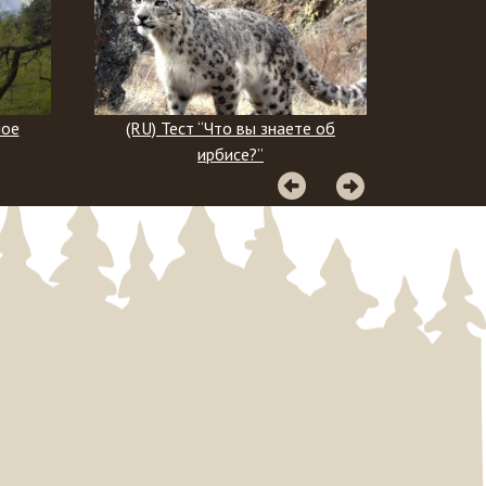
аете об
(RU) Географический тест
(R