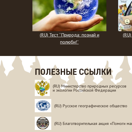
а: познай и
(RU) Тест “Сохраним наш общий
”
дом!”
ПОЛЕЗНЫЕ ССЫЛКИ
(RU) Министерство природных ресурсов
и экологии Российской Федерации
(RU) Русское географическое общество
(RU) Благотворительная акция «Помоги ма