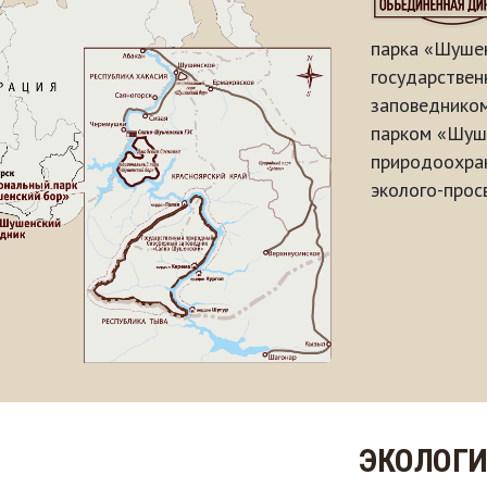
парка «Шушен
государстве
заповеднико
парком «Шуше
природоохран
эколого-прос
ЭКОЛОГИ